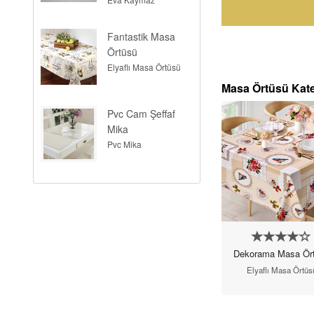
Fantastik Masa
Örtüsü
Elyaflı Masa Örtüsü
Masa Örtüsü Kate
Pvc Cam Şeffaf
Mika
Pvc Mika
nda
Hasır Desen Masa
Dekorama Masa Ör
Örtüsü
Elyaflı Masa Örtüs
Lace Masa Örtüsü