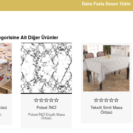
Daha Fazla Desen Yükle
gorisine Ait Diğer Ürünler
tüsü
Polset İNCİ
Tekstil Simli Masa
Örtüsü
ü
Polset İNCİ Elyaflı Masa
Örtüsü