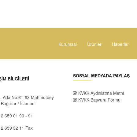
Kurumsal
Ürünler
Haberler
SOSYAL MEDYADA PAYLAŞ
ŞİM BİLGİLERİ
KVKK Aydınlatma Metni
 3. Ada No:61-63 Mahmutbey
KVKK Başvuru Formu
Bağcılar / İstanbul
2 659 01 90 - 91
12 659 32 11 Fax