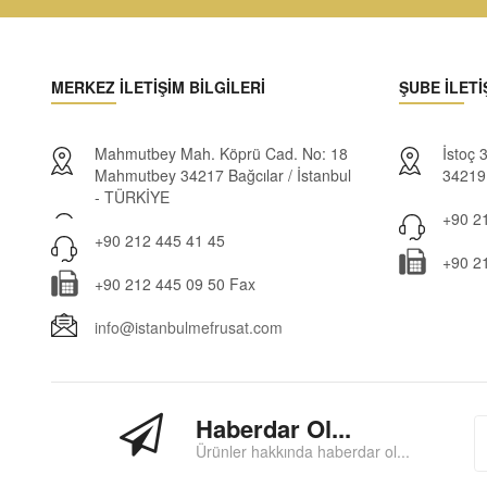
MERKEZ İLETİŞİM BİLGİLERİ
ŞUBE İLETİ
Mahmutbey Mah. Köprü Cad. No: 18
İstoç
Mahmutbey 34217 Bağcılar / İstanbul
34219 
- TÜRKİYE
+90 21
+90 212 445 41 45
+90 2
+90 212 445 09 50 Fax
info@istanbulmefrusat.com
Haberdar Ol...
Ürünler hakkında haberdar ol...