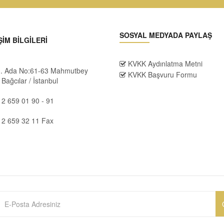
SOSYAL MEDYADA PAYLAŞ
ŞİM BİLGİLERİ
KVKK Aydınlatma Metni
 3. Ada No:61-63 Mahmutbey
KVKK Başvuru Formu
Bağcılar / İstanbul
2 659 01 90 - 91
12 659 32 11 Fax